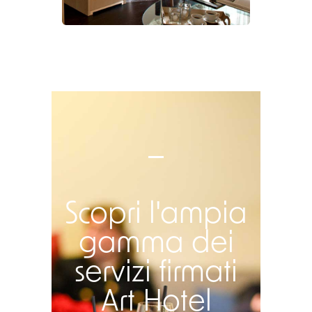
Scopri l'ampia
gamma dei
servizi firmati
Art Hotel