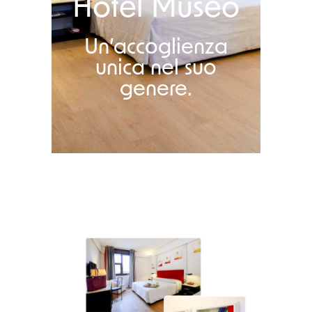
Hotel Museo​
Un’accoglienza
unica nel suo
genere.